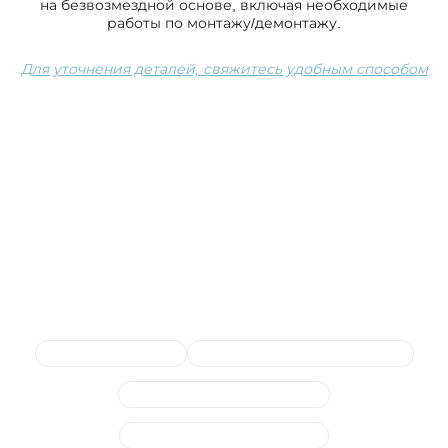
на безвозмездной основе, включая необходимые
работы по монтажу/демонтажу.
Для уточнения деталей, свяжитесь удобным способом
Сопутствующие услуги
Ремонт системы ABS
Обслуживание ручного тормоза
Замена тормозного цилиндра
Ремонт тормозных суппортов