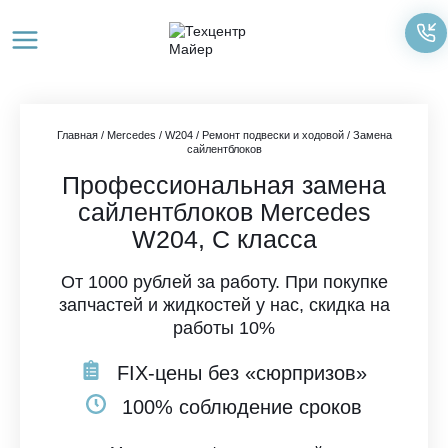
Перейти
к
содержимому
Главная
/
Mercedes
/
W204
/
Ремонт подвески и ходовой
/
Замена
сайлентблоков
Профессиональная замена
сайлентблоков Mercedes
W204, C класса
От 1000 рублей за работу. При покупке
запчастей и жидкостей у нас, скидка на
работы 10%
FIX-цены без «сюрпризов»
100% соблюдение сроков