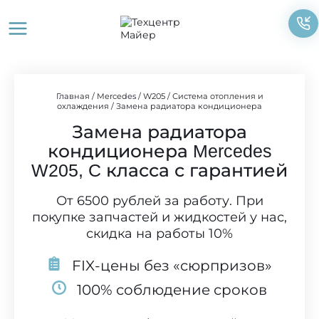
Перейти
к
содержимому
Главная
/
Mercedes
/
W205
/
Система отопления и
охлаждения
/
Замена радиатора кондиционера
Замена радиатора
кондиционера Mercedes
W205, C класса с гарантией
От 6500 рублей за работу. При
покупке запчастей и жидкостей у нас,
скидка на работы 10%
FIX-цены без «сюрпризов»
100% соблюдение сроков