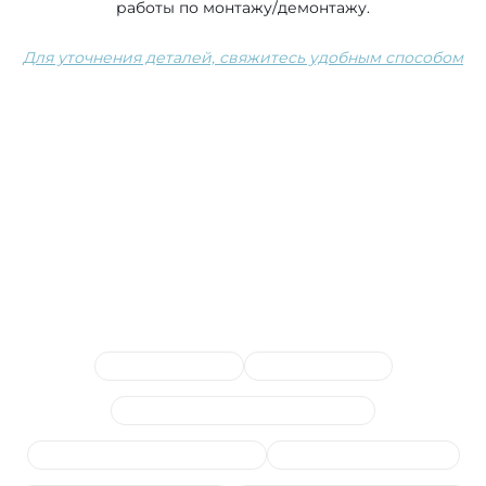
работы по монтажу/демонтажу.
Для уточнения деталей, свяжитесь удобным способом
Сопутствующие услуги
Замена антифриза
Замена патрубков
Ремонт системы отопления (печки)
Замена термостата автомобиля
Замена радиатора печки