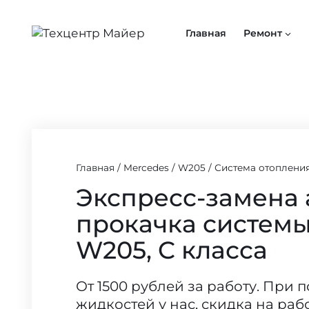
Перейти
к
Главная
Ремонт
содержимому
Главная
/
Mercedes
/
W205
/
Система отоплени
Экспресс-замена 
прокачка системы
W205, C класса
От 1500 рублей за работу. При 
жидкостей у нас, скидка на раб