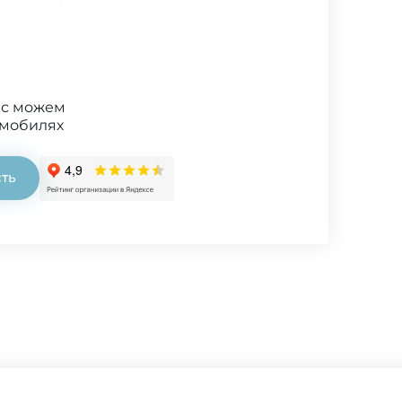
ис можем
омобилях
сть