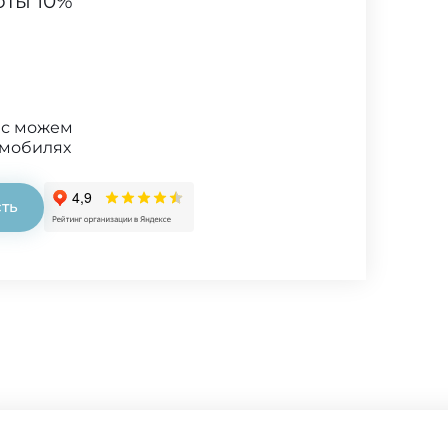
оты 10%
ис можем
омобилях
сть