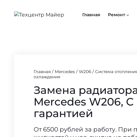
Перейти
к
Главная
Ремонт
содержимому
Главная
/
Mercedes
/
W206
/
Система отоплени
охлаждения
Замена радиатор
Mercedes W206, C 
гарантией
От 6500 рублей за работу. При 