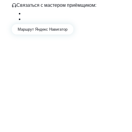
Связаться с мастером приёмщиком:
+7 343 361-01-10
+7 922 141-44-49
Маршрут Яндекс Навигатор
АВТОСЕРВИС И ЗАПЧАСТИ В ЕКАТЕРИНБУРГЕ
Mercedes
Audi
Volkswagen
Skoda
Porsche