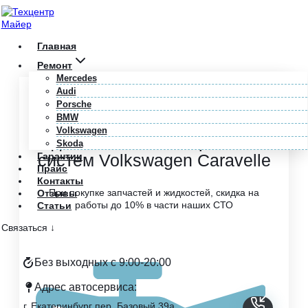
Перейти
к
содержимому
Главная
Ремонт
Mercedes
Audi
Главная
/
Volkswagen
/
Caravelle
/
Электрика и ПО
Porsche
BMW
Профессиональный ремонт
Volkswagen
и диагностика электрических
Skoda
Гарантии
систем Volkswagen Caravelle
Прайс
Контакты
При покупке запчастей и жидкостей, скидка на
Отзывы
работы до 10% в части наших СТО
Статьи
Связаться ↓
Без выходных с 9:00-20:00
Адрес автосервиса:
г. Екатеринбург пер. Базовый 39а