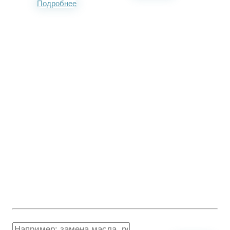
Подробнее
Рассчитайте стоимость
работ
Ответьте на вопросы и получите точную стоимость работ и
запчастей
Напишите какие работы нужно сделать:
Если есть проблема которую давно не можете решить, пишите так же