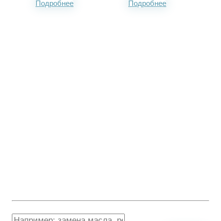
Подробнее
Подробнее
Рассчитайте стоимость
работ
Ответьте на вопросы и получите точную стоимость работ и
запчастей
Напишите какие работы нужно сделать:
Если есть проблема которую давно не можете решить, пишите так же