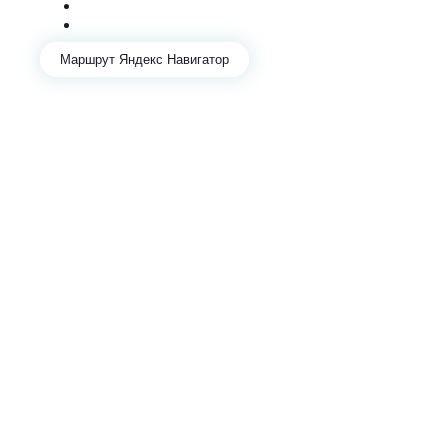
+7 343 361-01-10
+7 922 141-44-49
Маршрут Яндекс Навигатор
АВТОСЕРВИС И ЗАПЧАСТИ В ЕКАТЕРИНБУРГЕ
Mercedes
Audi
Volkswagen
Skoda
Porsche
Контакты
Отзывы