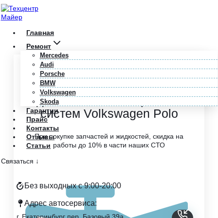
Перейти
к
содержимому
Главная
Ремонт
Mercedes
Audi
Главная
/
Volkswagen
/
Polo
/
Электрика и ПО
Porsche
BMW
Профессиональный ремонт
Volkswagen
и диагностика электрических
Skoda
Гарантии
систем Volkswagen Polo
Прайс
Контакты
При покупке запчастей и жидкостей, скидка на
Отзывы
работы до 10% в части наших СТО
Статьи
Связаться ↓
Без выходных с 9:00-20:00
Адрес автосервиса:
г. Екатеринбург пер. Базовый 39а