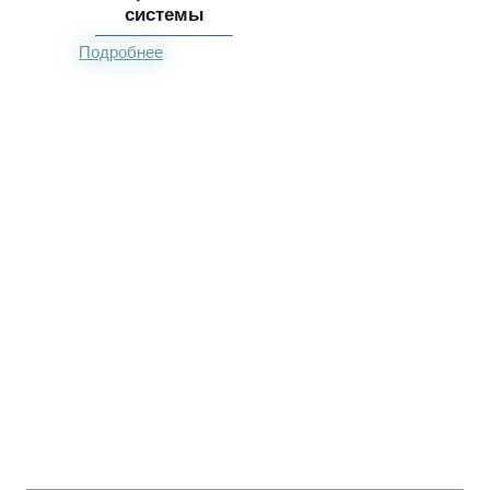
системы
Подробнее
Рассчитайте стоимость
работ
Ответьте на вопросы и получите точную стоимость работ и
запчастей
Напишите какие работы нужно сделать: