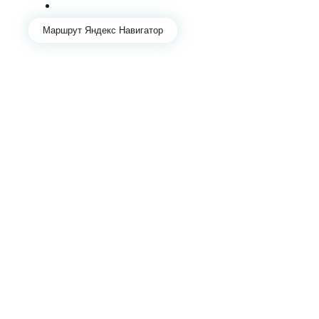
+7 922 141-44-49
Маршрут Яндекс Навигатор
АВТОСЕРВИС И ЗАПЧАСТИ В ЕКАТЕРИНБУРГЕ
Mercedes
Audi
Volkswagen
Skoda
Porsche
Контакты
Отзывы
Гарантии