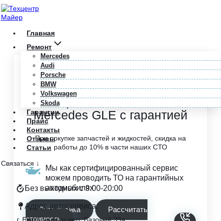
Перейти
к
содержимому
Главная
Ремонт
Mercedes
Audi
Главная
/
Mercedes
/
GLE
/
Тормозная
Porsche
BMW
Ремонт и обслуживание
Volkswagen
тормозной системы
Skoda
Гарантии
Mercedes GLE с гарантией
Прайс
Контакты
При покупке запчастей и жидкостей, скидка на
Отзывы
работы до 10% в части наших СТО
Статьи
Связаться ↓
Мы как сертифицированный сервис
можем проводить ТО на гарантийных
автомобилях
Без выходных с 9:00-20:00
Адрес автосервиса:
Диагностика
Рассчитать
стоимость
г. Екатеринбург пер. Базовый 39а