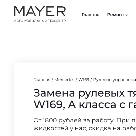
Перейти
к
Главная
Ремонт
содержимому
Главная
/
Mercedes
/
W169
/
Рулевое управлени
Замена рулевых т
W169, A класса с 
От 1800 рублей за работу. При 
жидкостей у нас, скидка на раб