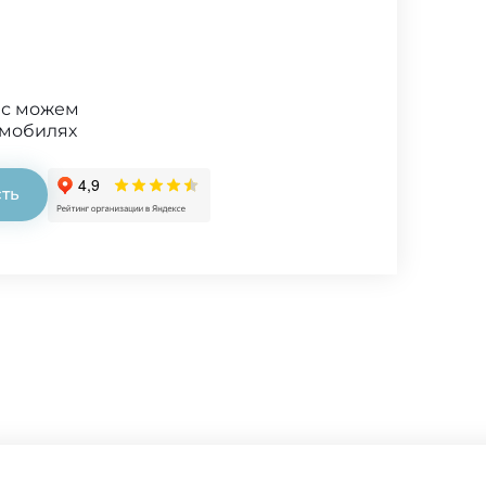
ис можем
омобилях
сть