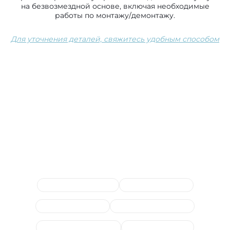
на безвозмездной основе, включая необходимые
работы по монтажу/демонтажу.
Для уточнения деталей, свяжитесь удобным способом
Сопутствующие услуги
Замена жидкости ГУР
Замена рулевых тяг
Ремонт/замена ЭУР
Замена рулевой рейки
Диагностика рулевого
Замена насоса ГУР