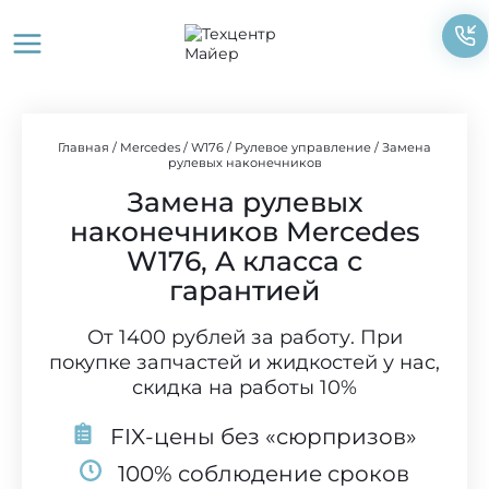
Перейти
к
содержимому
Главная
/
Mercedes
/
W176
/
Рулевое управление
/
Замена
рулевых наконечников
Замена рулевых
наконечников Mercedes
W176, A класса с
гарантией
От 1400 рублей за работу. При
покупке запчастей и жидкостей у нас,
скидка на работы 10%
FIX-цены без «сюрпризов»
100% соблюдение сроков