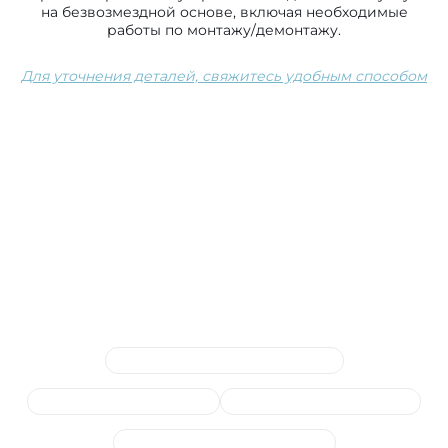
на безвозмездной основе, включая необходимые
работы по монтажу/демонтажу.
Для уточнения деталей, свяжитесь удобным способом
Сопутствующие услуги
Замена (очистка) топливного бака
Замена топливного насоса
Замена топливного фильтра
Замена топливных магистралей