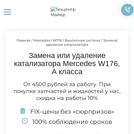
Перейти
к
содержимому
Главная
/
Mercedes
/
W176
/
Выхлопная система
/
Замена/
удаление катализатора
Замена или удаление
катализатора Mercedes W176,
A класса
От 4500 рублей за работу. При
покупке запчастей и жидкостей у нас,
скидка на работы 10%
FIX-цены без «сюрпризов»
100% соблюдение сроков