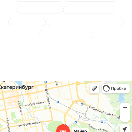
Замена катализатора
Диагностика выхлопной
Сажевый фильтр
Замена или отключение лямбда-зонда
Отключение клапана EGR