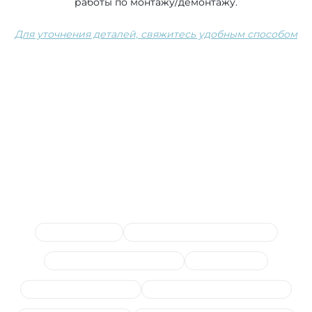
работы по монтажу/демонтажу.
Для уточнения деталей, свяжитесь удобным способом
Сопутствующие услуги
Замена шаровых
Стойки и втулки стабилизатора
Замена опор амортизаторов
Замена пружин
Замена рычагов в сборе
Замена ступицы (подшипника)