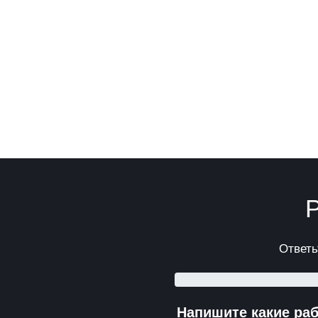
Р
Ответь
Напишите какие ра