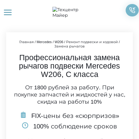
Перейти
к
содержимому
Главная
/
Mercedes
/
W206
/
Ремонт подвески и ходовой
/
Замена рычагов
Профессиональная замена
рычагов подвески Mercedes
W206, C класса
От 1800 рублей за работу. При
покупке запчастей и жидкостей у нас,
скидка на работы 10%
FIX-цены без «сюрпризов»
100% соблюдение сроков