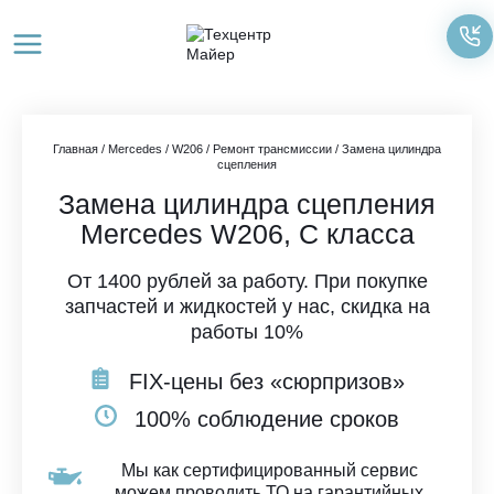
Перейти
к
содержимому
Главная
/
Mercedes
/
W206
/
Ремонт трансмиссии
/
Замена цилиндра
сцепления
Замена цилиндра сцепления
Mercedes W206, C класса
От 1400 рублей за работу. При покупке
запчастей и жидкостей у нас, скидка на
работы 10%
FIX-цены без «сюрпризов»
100% соблюдение сроков
Мы как сертифицированный сервис
можем проводить ТО на гарантийных