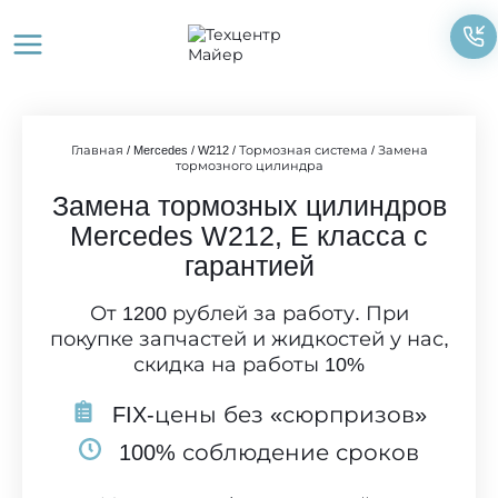
Перейти
к
содержимому
Главная
/
Mercedes
/
W212
/
Тормозная система
/
Замена
тормозного цилиндра
Замена тормозных цилиндров
Mercedes W212, E класса с
гарантией
От 1200 рублей за работу. При
покупке запчастей и жидкостей у нас,
скидка на работы 10%
FIX-цены без «сюрпризов»
100% соблюдение сроков