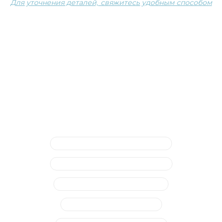
Для уточнения деталей, свяжитесь удобным способом
Сопутствующие услуги
Ремонт системы ABS (ошибки и др.)
Замена тормозных дисков, колодок
Диагностика тормозной системы
Замена тормозной жидкости