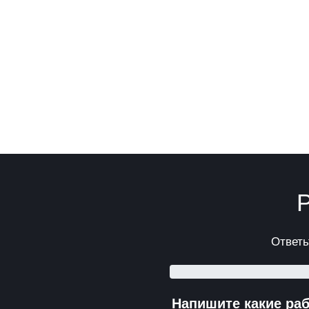
Р
Ответь
Напишите какие ра