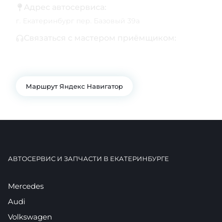
Адрес автосервиса:
г. Екатеринбург пер. Базовый 39а
Связаться с мастером приёмщиком:
+7 343 361-01-10
+7 922 141-44-49
Маршрут Яндекс Навигатор
АВТОСЕРВИС И ЗАПЧАСТИ В ЕКАТЕРИНБУРГЕ
Mercedes
Audi
Volkswagen