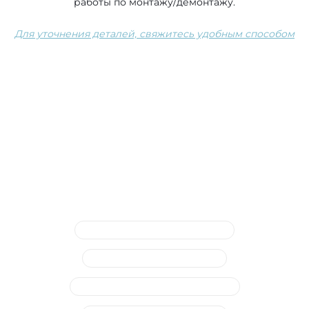
работы по монтажу/демонтажу.
Для уточнения деталей, свяжитесь удобным способом
Сопутствующие услуги
Диагностика тормозной системы
Ремонт тормозных суппортов
Ремонт системы ABS (ошибки и др.)