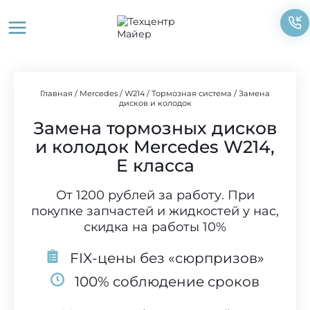
Перейти
к
содержимому
Главная
/
Mercedes
/
W214
/
Тормозная система
/
Замена
дисков и колодок
Замена тормозных дисков
и колодок Mercedes W214,
E класса
От 1200 рублей за работу. При
покупке запчастей и жидкостей у нас,
скидка на работы 10%
FIX-цены без «сюрпризов»
100% соблюдение сроков