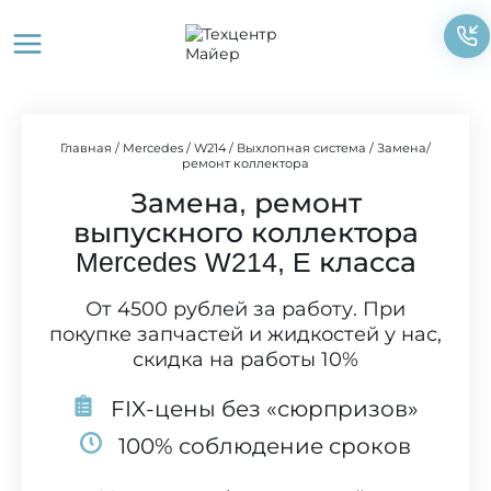
Перейти
к
содержимому
Главная
/
Mercedes
/
W214
/
Выхлопная система
/
Замена/
ремонт коллектора
Замена, ремонт
выпускного коллектора
Mercedes W214, E класса
От 4500 рублей за работу. При
покупке запчастей и жидкостей у нас,
скидка на работы 10%
FIX-цены без «сюрпризов»
100% соблюдение сроков