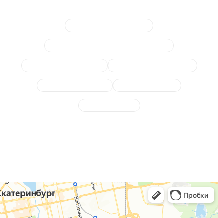
Замена гофры глушителя
Замена или отключение лямбда-зонда
Диагностика выхлопной
Отключение клапана EGR
Замена катализатора
Ремонт глушителя
Сажевый фильтр