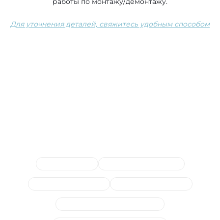
работы по монтажу/демонтажу.
Для уточнения деталей, свяжитесь удобным способом
Сопутствующие услуги
Замена шаровых
Замена шруса (полуоси)
Замена амортизаторов
Замена сайлентблоков
Стойки и втулки стабилизатора