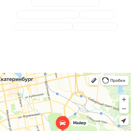
Диагностика подвески и ходовой
Замена ступицы (подшипника)
Замена пружин
Замена опор амортизаторов
Подшипник полуоси