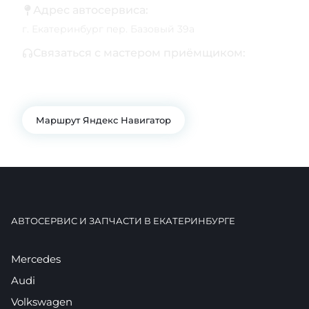
Адрес автосервиса:
г. Екатеринбург пер. Базовый 39а
Связаться с мастером приёмщиком:
+7 343 361-01-10
+7 922 141-44-49
Маршрут Яндекс Навигатор
АВТОСЕРВИС И ЗАПЧАСТИ В ЕКАТЕРИНБУРГЕ
Mercedes
Audi
Volkswagen