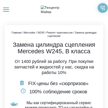
Перейти
к
содержимому
Главная
/
Mercedes
/
W245
/
Ремонт трансмиссии
/
Замена цилиндра
сцепления
Замена цилиндра сцепления
Mercedes W245, B класса
От 1400 рублей за работу. При покупке
запчастей и жидкостей у нас, скидка на
работы 10%
FIX-цены без «сюрпризов»
100% соблюдение сроков
Мы как сертифицированный сервис
можем проводить ТО на гарантийных