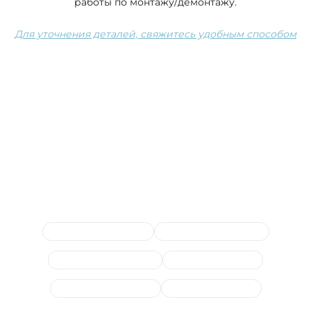
работы по монтажу/демонтажу.
Для уточнения деталей, свяжитесь удобным способом
Сопутствующие услуги
Замена наконечников
Диагностика рулевого
Замена рулевой рейки
Замена рулевых тяг
Замена жидкости ГУР
Ремонт/замена ЭУР