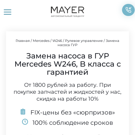
Перейти
к
содержимому
Главная
/
Mercedes
/
W246
/
Рулевое управление
/
Замена
насоса ГУР
Замена насоса в ГУР
Mercedes W246, B класса с
гарантией
От 1800 рублей за работу. При
покупке запчастей и жидкостей у нас,
скидка на работы 10%
FIX-цены без «сюрпризов»
100% соблюдение сроков