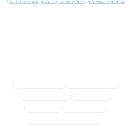
Для уточнения деталей, свяжитесь удобным способом
Сопутствующие услуги
Замена гофры глушителя
Отключение клапана EGR
Диагностика выхлопной
Ремонт глушителя
Сажевый фильтр
Замена катализатора
Замена или отключение лямбда-зонда