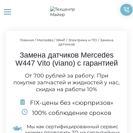
Перейти
к
содержимому
Главная
/
Mercedes
/
W447
/
Электрика и ПО
/
Замена
датчиков
Замена датчиков Mercedes
W447 Vito (viano) с гарантией
От 700 рублей за работу. При
покупке запчастей и жидкостей у нас,
скидка на работы 10%
FIX-цены без «сюрпризов»
100% соблюдение сроков
Мы как сертифицированный сервис
можем проводить ТО на гарантийных