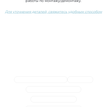
работы по монтажу/демонтажу.
Для уточнения деталей, свяжитесь удобным способом
Сопутствующие услуги
Замена топливных магистралей
Ремонт ТНВД
Диагностика топливной системы
Замена и ремонт форсунок