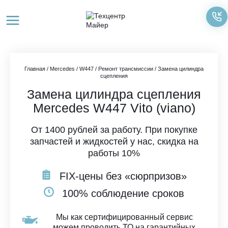
Перейти
к
содержимому
Главная
/
Mercedes
/
W447
/
Ремонт трансмиссии
/
Замена цилиндра
сцепления
Замена цилиндра сцепления
Mercedes W447 Vito (viano)
От 1400 рублей за работу. При покупке
запчастей и жидкостей у нас, скидка на
работы 10%
FIX-цены без «сюрпризов»
100% соблюдение сроков
Мы как сертифицированный сервис
можем проводить ТО на гарантийных