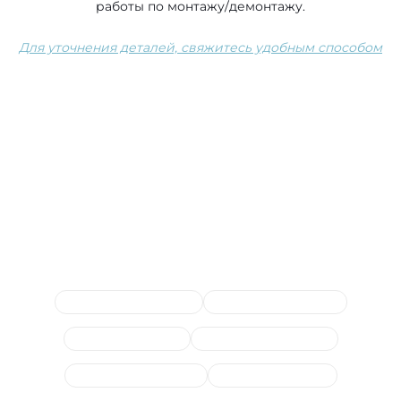
работы по монтажу/демонтажу.
Для уточнения деталей, свяжитесь удобным способом
Сопутствующие услуги
Диагностика рулевого
Замена наконечников
Замена насоса ГУР
Замена рулевой рейки
Замена жидкости ГУР
Замена рулевых тяг