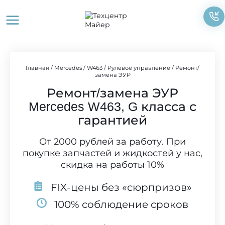
Перейти
к
содержимому
Главная
/
Mercedes
/
W463
/
Рулевое управление
/
Ремонт/
замена ЭУР
Ремонт/замена ЭУР
Mercedes W463, G класса с
гарантией
От 2000 рублей за работу. При
покупке запчастей и жидкостей у нас,
скидка на работы 10%
FIX-цены без «сюрпризов»
100% соблюдение сроков