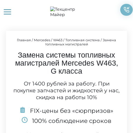
Перейти
к
содержимому
Главная
/
Mercedes
/
W463
/
Топливная система
/
Замена
топливных магистралей
Замена системы топливных
магистралей Mercedes W463,
G класса
От 1400 рублей за работу. При
покупке запчастей и жидкостей у нас,
скидка на работы 10%
FIX-цены без «сюрпризов»
100% соблюдение сроков