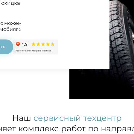
 скидка
ис можем
омобилях
сть
Наш
сервисный техцентр
яет комплекс работ по напра