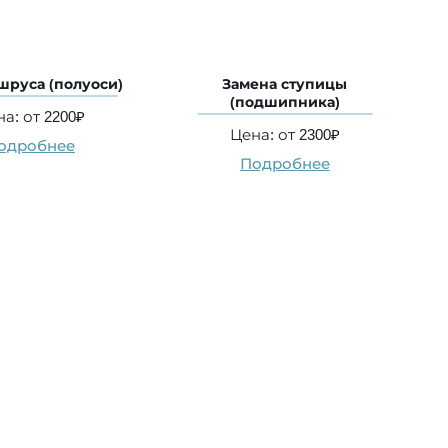
шруса (полуоси)
Замена ступицы
(подшипника)
а: от 2200₽
Цена: от 2300₽
одробнее
Подробнее