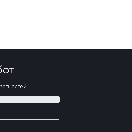
бот
 запчастей