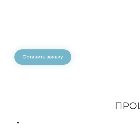
Узнать стоимост
Просто позвоните и специалист автосервиса сраз
расчёт стоимости необходимых работ по телефону
Мы экономим Ваше время! Звоните!
Оставить заявку
ПРО