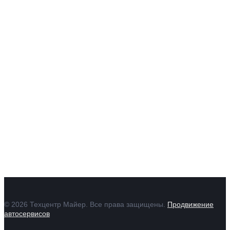
АВТОСЕРВИС И ЗАПЧАСТИ В ЕКАТЕРИНБУРГЕ
Mercedes
Audi
Volkswagen
Skoda
Porsche
Контакты
Отзывы
Гарантии
© 2026 Техцентр Майер. Все права защищены.
Продвижение
автосервисов