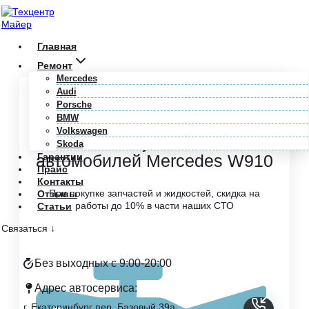
Перейти
к
содержимому
Главная
Ремонт
Mercedes
Audi
Главная
/
Mercedes
/
W910
Porsche
BMW
Профессиональный ремонт
Volkswagen
и обслуживание
Skoda
автомобилей Mercedes W910
Гарантии
Прайс
Контакты
При покупке запчастей и жидкостей, скидка на
Отзывы
работы до 10% в части наших СТО
Статьи
Связаться ↓
Без выходных с 9:00-20:00
Адрес автосервиса:
г. Екатеринбург пер. Базовый 39а