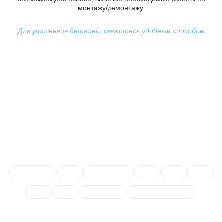
монтажу/демонтажу.
Для уточнения деталей, свяжитесь удобным способом
Сопутствующие услуги
Плановое ТО
ТО ‐ 6
ТО по пробегу
ТО ‐ 4
ТО ‐ 1
ТО ‐ 2
ТО ‐ 3
ТО ‐ 5
Сезонное ТО
Постгарантийное ТО