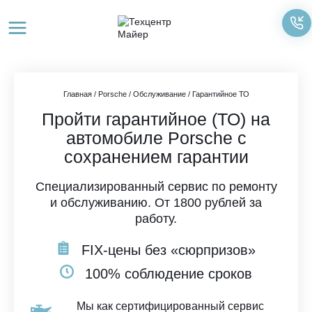
Перейти
к
содержимому
Главная
/
Porsche
/
Обслуживание
/
Гарантийное ТО
Пройти гарантийное (ТО) на
автомобиле Porsche с
сохранением гарантии
Специализированный сервис по ремонту
и обслуживанию. От 1800 рублей за
работу.
FIX-цены без «сюрпризов»
100% соблюдение сроков
Мы как сертифицированный сервис