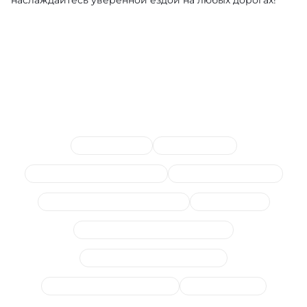
Сопутствующие услуги
Замена пружин
Замена рычагов
Замена подшипника полуоси
Замена сайлентблоков
Стойки и втулки стабилизатора
Замена ШРУСа
Диагностика подвески и ходовой
Замена ступицы (подшипника)
Замена опор амортизаторов
Замена шаровых