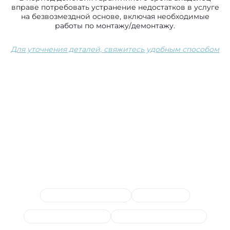
вправе потребовать устранение недостатков в услуге
на безвозмездной основе, включая необходимые
работы по монтажу/демонтажу.
Для уточнения деталей, свяжитесь удобным способом
Сопутствующие услуги
Замена ремня, цепи ГРМ
Замена свечей
Замена водяной помпы
Сервисный ремень, ролик