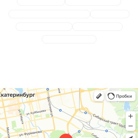
Замена катализатора
Замена гофры глушителя
Замена или отключение лямбда-зонда
Сажевый фильтр
Отключение клапана EGR
Выпускной коллектор
Диагностика выхлопной