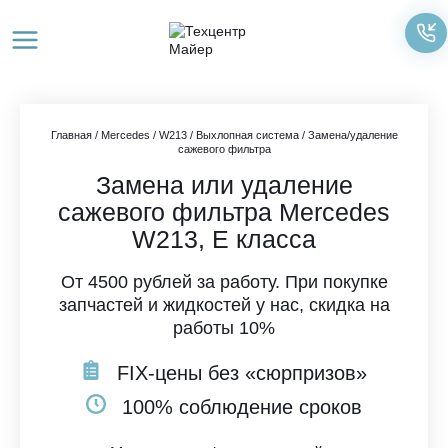
Перейти
к
содержимому
Главная
/
Mercedes
/
W213
/
Выхлопная система
/
Замена/удаление
сажевого фильтра
Замена или удаление
сажевого фильтра Mercedes
W213, E класса
От 4500 рублей за работу. При покупке
запчастей и жидкостей у нас, скидка на
работы 10%
FIX-цены без «сюрпризов»
100% соблюдение сроков