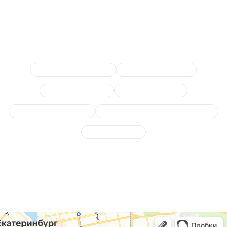
Сопутствующие услуги
Замена гофры глушителя
Диагностика выхлопной
Замена катализатора
Выпускной коллектор
Отключение клапана EGR
Замена или отключение лямбда-зонда
Ремонт глушителя