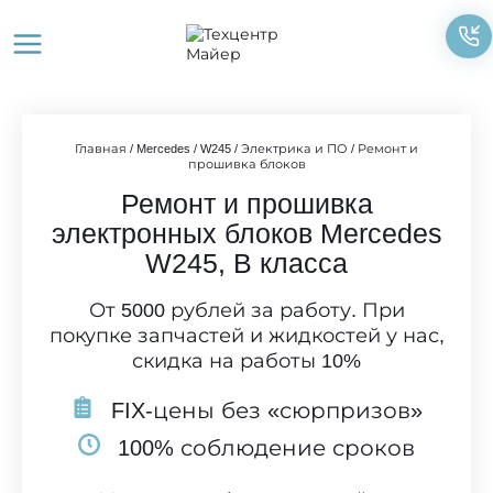
Перейти
к
содержимому
Главная
/
Mercedes
/
W245
/
Электрика и ПО
/
Ремонт и
прошивка блоков
Ремонт и прошивка
электронных блоков Mercedes
W245, B класса
От 5000 рублей за работу. При
покупке запчастей и жидкостей у нас,
скидка на работы 10%
FIX-цены без «сюрпризов»
100% соблюдение сроков