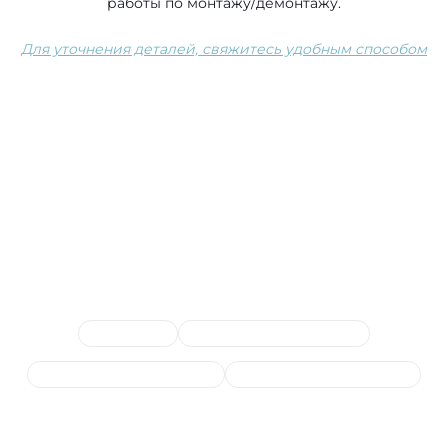
работы по монтажу/демонтажу.
Для уточнения деталей, свяжитесь удобным способом
Сопутствующие услуги
ЧИП тюнинг
Ремонт и замена проводки
Компьютерная диагностика
Ремонт и прошивка блоков