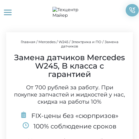
Перейти
к
содержимому
Главная
/
Mercedes
/
W245
/
Электрика и ПО
/
Замена
датчиков
Замена датчиков Mercedes
W245, B класса с
гарантией
От 700 рублей за работу. При
покупке запчастей и жидкостей у нас,
скидка на работы 10%
FIX-цены без «сюрпризов»
100% соблюдение сроков