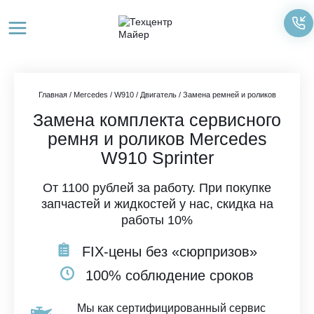
Перейти
к
содержимому
Главная
/
Mercedes
/
W910
/
Двигатель
/
Замена ремней и роликов
Замена комплекта сервисного
ремня и роликов Mercedes
W910 Sprinter
От 1100 рублей за работу. При покупке
запчастей и жидкостей у нас, скидка на
работы 10%
FIX-цены без «сюрпризов»
100% соблюдение сроков
Мы как сертифицированный сервис